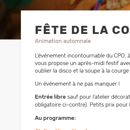
Rejoignez l’association
Hors Saison
Prenez part activement
Activités proposées au
sein du CPO par des
au CPO!
FÊTE DE LA C
locataires externes
Animation automnale
L’événement incontournable du CPO: à 
vous propose un après-midi festif ave
oublier la disco et la soupe à la courg
Vi
Un événement à ne pas manquer !
Pour
s
Entrée libre
sauf pour l’atelier décora
obligatoire ci-contre). Petits prix pour 
Au programme: