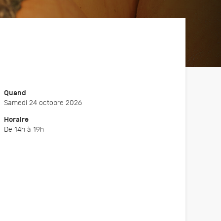
Fête de la courge
Nos partenaires
Sans eux rien n'existerait
Animation automnale
Quand
Samedi 24 octobre 2026
Horaire
De 14h à 19h
re
sformer
our les
r