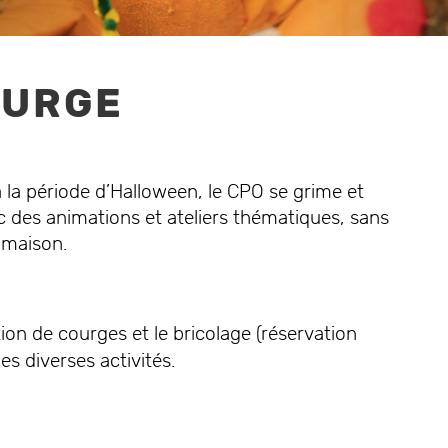
Les Puces du CPO
Infos techniques
Données techniques de la
Venez chiner !
scène du CPO
OURGE
la période d’Halloween, le CPO se grime et
c des animations et ateliers thématiques, sans
e maison.
Notre équipe
de-greniers
Découvrez qui nous
Café Coutu
 les adeptes du
sommes
Réparer ou tran
econde main
des vêtements p
tion de courges et le bricolage (réservation
revalorise
les diverses activités.