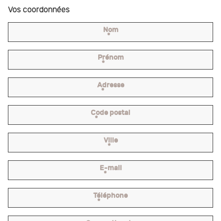
Vos coordonnées
Nom
*
Prénom
*
Adresse
*
Code postal
*
Ville
*
E-mail
*
Téléphone
*