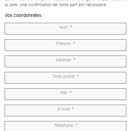
la salle. Une confirmation de notre part est nécessaire.
Vos coordonnées
Nom
*
Prénom
*
Adresse
*
Code postal
*
Ville
*
E-mail
*
Téléphone
*