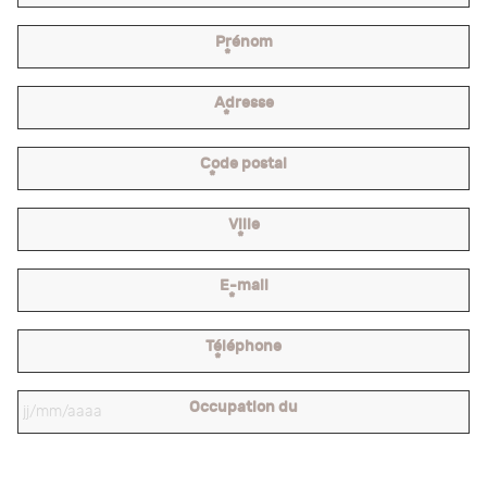
Prénom
*
Adresse
*
Code postal
*
Ville
*
E-mail
*
Téléphone
*
Occupation du