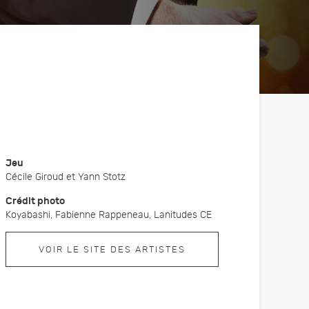
Fête de la courge
Nos partenaires
Sans eux rien n'existerait
Animation automnale
Jeu
Cécile Giroud et Yann Stotz
re
Crédit photo
sformer
Koyabashi, Fabienne Rappeneau, Lanitudes CE
our les
r
VOIR LE SITE DES ARTISTES