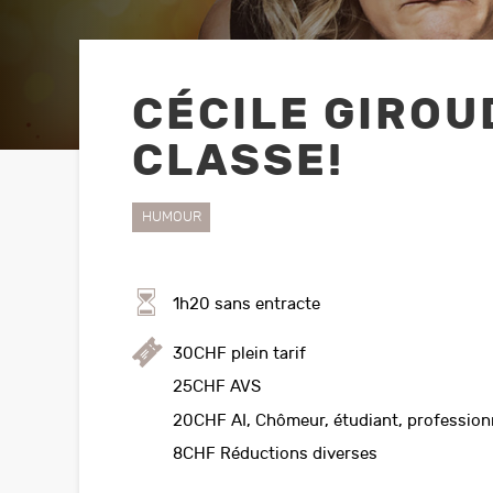
Rejoignez l’association
Hors Saison
Prenez part activement
Activités proposées au
sein du CPO par des
au CPO!
CÉCILE GIROU
locataires externes
CLASSE!
HUMOUR
1h20 sans entracte
Vi
Pour
30CHF plein tarif
s
25CHF AVS
20CHF AI, Chômeur, étudiant, profession
8CHF Réductions diverses