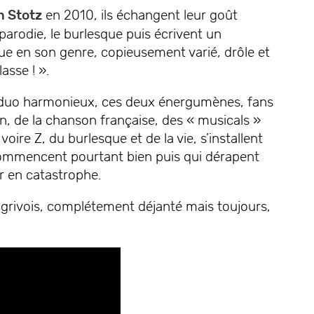
n Stotz
en 2010, ils échangent leur goût
arodie, le burlesque puis écrivent un
e en son genre, copieusement varié, drôle et
asse ! ».
 duo harmonieux, ces deux énergumènes, fans
, de la chanson française, des « musicals »
ire Z, du burlesque et de la vie, s’installent
commencent pourtant bien puis qui dérapent
ir en catastrophe.
t grivois, complétement déjanté mais toujours,