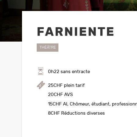
Rejoignez l’association
Hors Saison
Prenez part activement
Activités proposées au
sein du CPO par des
au CPO!
FARNIENTE
locataires externes
THÉÂTRE
0h22 sans entracte
Vi
25CHF plein tarif
Pour
20CHF AVS
s
15CHF AI, Chômeur, étudiant, profession
8CHF Réductions diverses