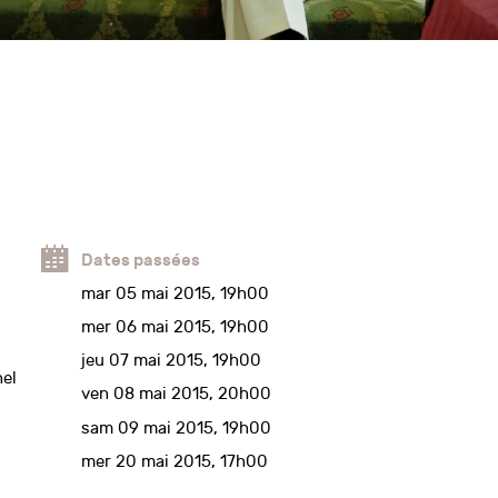
Les Puces du CPO
Infos techniques
Données techniques de la
Venez chiner !
scène du CPO
Dates passées
Notre équipe
mar 05 mai 2015, 19h00
de-greniers
Découvrez qui nous
Café Coutu
mer 06 mai 2015, 19h00
 les adeptes du
sommes
Réparer ou tran
econde main
des vêtements p
jeu 07 mai 2015, 19h00
nel
revalorise
ven 08 mai 2015, 20h00
sam 09 mai 2015, 19h00
mer 20 mai 2015, 17h00