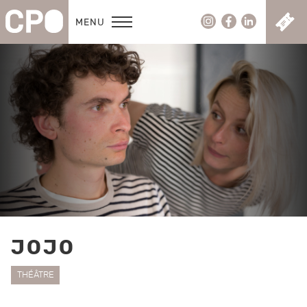
C
MENU
JOJO
THÉÂTRE