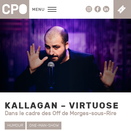
C
MENU
KALLAGAN – VIRTUOSE
Dans le cadre des Off de Morges-sous-Rire
HUMOUR
ONE-MAN-SHOW