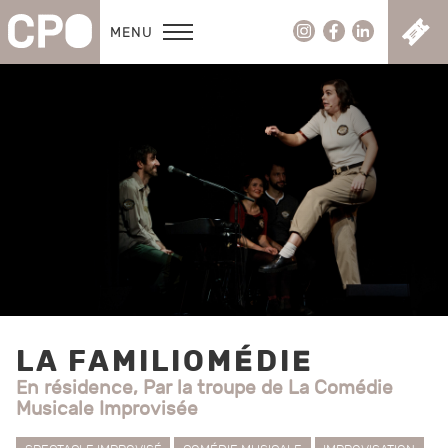
C
MENU
LA FAMILIOMÉDIE
En résidence, Par la troupe de La Comédie
Musicale Improvisée