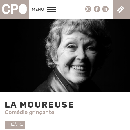
C
MENU
LA MOUREUSE
Comédie grinçante
THÉÂTRE