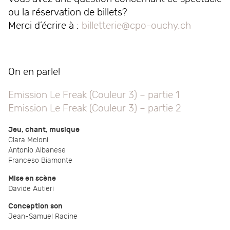
ou la réservation de billets?
Merci d’écrire à :
billetterie@cpo-ouchy.ch
On en parle!
Emission Le Freak (Couleur 3) – partie 1
Emission Le Freak (Couleur 3) – partie 2
Jeu, chant, musique
Clara Meloni
Antonio Albanese
Franceso Biamonte
Mise en scène
Davide Autieri
Conception son
Jean-Samuel Racine