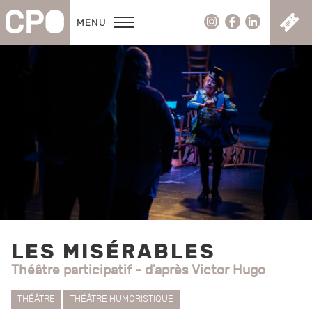
C
MENU
LES MISÉRABLES
Théâtre participatif - d'après Victor Hugo
THÉÂTRE
THÉÂTRE HUMORISTIQUE