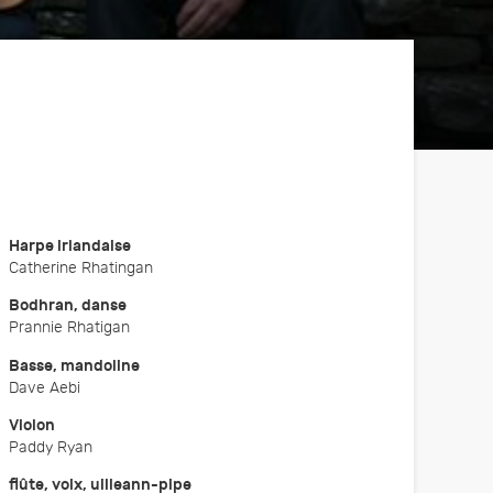
Fête de la courge
Nos partenaires
Sans eux rien n'existerait
Animation automnale
Harpe irlandaise
Catherine Rhatingan
re
Bodhran, danse
Prannie Rhatigan
sformer
our les
Basse, mandoline
r
Dave Aebi
Violon
Paddy Ryan
flûte, voix, uilleann-pipe