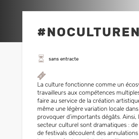
Rejoignez l’association
Hors Saison
Prenez part activement
Activités proposées au
sein du CPO par des
au CPO!
#NOCULTURE
locataires externes
sans entracte
La culture fonctionne comme un écosys
Vi
travailleurs aux compétences multiple
Pour
faire au service de la création artist
s
même une légère variation locale dans 
provoquer d’importants dégâts. Ainsi, 
secteur culturel sont dramatiques : de 
de festivals découlent des annulations