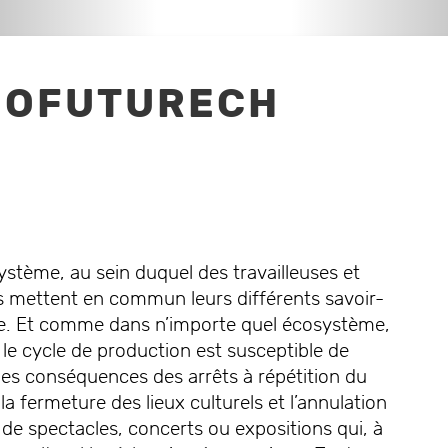
Les Puces du CPO
Infos techniques
Données techniques de la
Venez chiner !
scène du CPO
NOFUTURECH
Notre équipe
tème, au sein duquel des travailleuses et
de-greniers
Découvrez qui nous
Café Coutu
s mettent en commun leurs différents savoir-
 les adeptes du
sommes
Réparer ou tran
ique. Et comme dans n’importe quel écosystème,
econde main
des vêtements p
revalorise
le cycle de production est susceptible de
les conséquences des arrêts à répétition du
la fermeture des lieux culturels et l’annulation
 de spectacles, concerts ou expositions qui, à