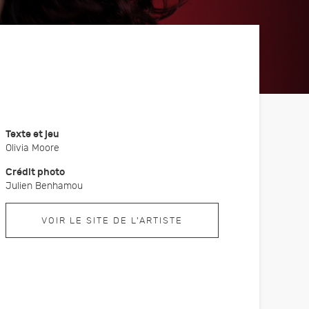
Fête de la courge
Nos partenaires
Sans eux rien n'existerait
Animation automnale
Texte et jeu
Olivia Moore
Crédit photo
Julien Benhamou
re
sformer
VOIR LE SITE DE L'ARTISTE
our les
r