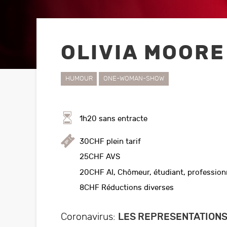
Rejoignez l’association
Hors Saison
Prenez part activement
Activités proposées au
sein du CPO par des
au CPO!
OLIVIA MOORE
locataires externes
HUMOUR
ONE-WOMAN-SHOW
1h20 sans entracte
Vi
30CHF plein tarif
Pour
25CHF AVS
s
20CHF AI, Chômeur, étudiant, profession
8CHF Réductions diverses
Coronavirus:
LES REPRESENTATIONS