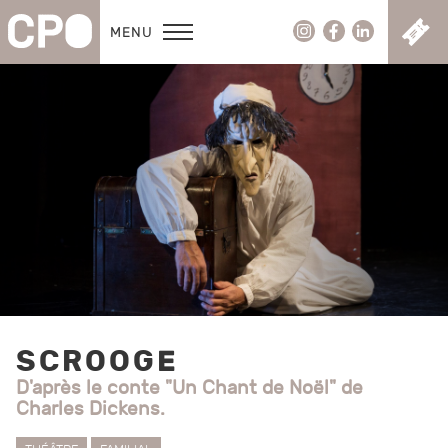
C
MENU
SCROOGE
D'après le conte "Un Chant de Noël" de
Charles Dickens.